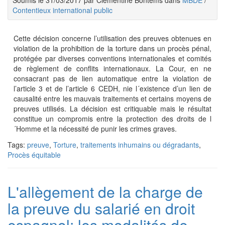
Soumis le 31/03/2017 par Clementine Bontems dans
MBDE
/
Contentieux international public
Cette décision concerne l’utilisation des preuves obtenues en
violation de la prohibition de la torture dans un procès pénal,
protégée par diverses conventions internationales et comités
de règlement de conflits internationaux. La Cour, en ne
consacrant pas de lien automatique entre la violation de
l’article 3 et de l’article 6 CEDH, nie l´existence d’un lien de
causalité entre les mauvais traitements et certains moyens de
preuves utilisés. La décision est critiquable mais le résultat
constitue un compromis entre la protection des droits de l
´Homme et la nécessité de punir les crimes graves.
Tags:
preuve
,
Torture
,
traitements inhumains ou dégradants
,
Procès équitable
L'allègement de la charge de
la preuve du salarié en droit
espagnol: les modalités de