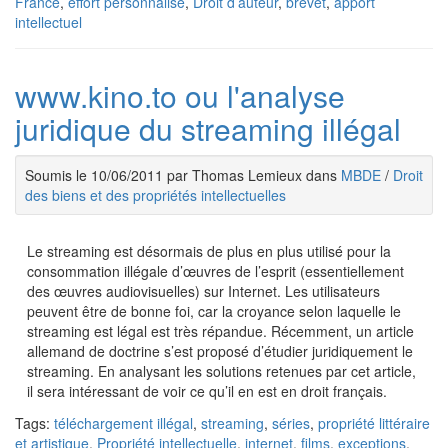
France
,
effort personnalisé
,
Droit d’auteur
,
brevet
,
apport
intellectuel
www.kino.to ou l'analyse
juridique du streaming illégal
Soumis le 10/06/2011 par Thomas Lemieux dans
MBDE
/
Droit
des biens et des propriétés intellectuelles
Le streaming est désormais de plus en plus utilisé pour la
consommation illégale d’œuvres de l’esprit (essentiellement
des œuvres audiovisuelles) sur Internet. Les utilisateurs
peuvent être de bonne foi, car la croyance selon laquelle le
streaming est légal est très répandue. Récemment, un article
allemand de doctrine s’est proposé d’étudier juridiquement le
streaming. En analysant les solutions retenues par cet article,
il sera intéressant de voir ce qu’il en est en droit français.
Tags:
téléchargement illégal
,
streaming
,
séries
,
propriété littéraire
et artistique
,
Propriété intellectuelle
,
internet
,
films
,
exceptions
,