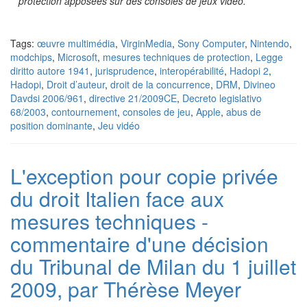
pro
tection apposées sur des consoles de jeux vidéo.
Tags:
œuvre multimédia
,
VirginMedia
,
Sony Computer
,
Nintendo
,
modchips
,
Microsoft
,
mesures techniques de protection
,
Legge
diritto autore 1941
,
jurisprudence
,
interopérabilité
,
Hadopi 2
,
Hadopi
,
Droit d’auteur
,
droit de la concurrence
,
DRM
,
Divineo
Davdsi 2006/961
,
directive 21/2009CE
,
Decreto legislativo
68/2003
,
contournement
,
consoles de jeu
,
Apple
,
abus de
position dominante
,
Jeu vidéo
L'exception pour copie privée
du droit Italien face aux
mesures techniques -
commentaire d'une décision
du Tribunal de Milan du 1 juillet
2009, par Thérèse Meyer