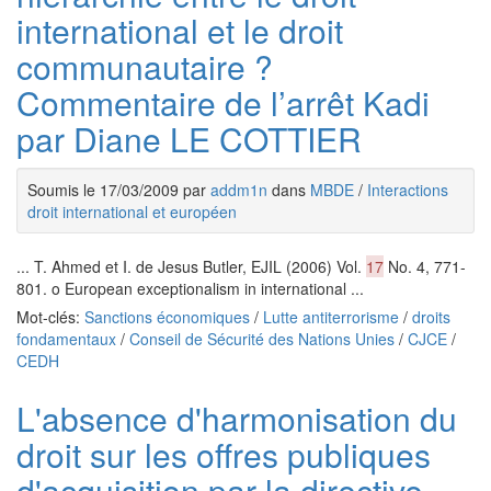
international et le droit
communautaire ?
Commentaire de l’arrêt Kadi
par Diane LE COTTIER
Soumis le 17/03/2009 par
addm1n
dans
MBDE
/
Interactions
droit international et européen
... T. Ahmed et I. de Jesus Butler, EJIL (2006) Vol.
17
No. 4, 771-
801. o European exceptionalism in international ...
Mot-clés:
Sanctions économiques
/
Lutte antiterrorisme
/
droits
fondamentaux
/
Conseil de Sécurité des Nations Unies
/
CJCE
/
CEDH
L'absence d'harmonisation du
droit sur les offres publiques
d'acquisition par la directive