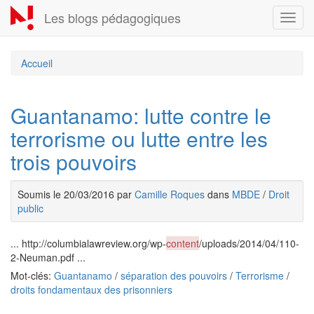
Aller
Les blogs pédagogiques
Toggl
au
navig
contenu
principal
Accueil
Guantanamo: lutte contre le
terrorisme ou lutte entre les
trois pouvoirs
Soumis le 20/03/2016 par
Camille Roques
dans
MBDE
/
Droit
public
... http://columbialawreview.org/wp-
content
/uploads/2014/04/110-
2-Neuman.pdf ...
Mot-clés:
Guantanamo
/
séparation des pouvoirs
/
Terrorisme
/
droits fondamentaux des prisonniers