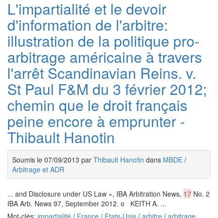
L'impartialité et le devoir
d'information de l'arbitre:
illustration de la politique pro-
arbitrage américaine à travers
l'arrêt Scandinavian Reins. v.
St Paul F&M du 3 février 2012;
chemin que le droit français
peine encore à emprunter -
Thibault Hanotin
Soumis le 07/09/2013 par
Thibault Hanotin
dans
MBDE
/
Arbitrage et ADR
... and Disclosure under US Law », IBA Arbitration News,
17
No. 2
IBA Arb. News 97, September 2012. o KEITH A. ...
Mot-clés:
impartialité
/
France
/
Etats-Unis
/
arbitre
/
arbitrage