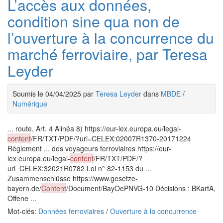
L’accès aux données,
condition sine qua non de
l’ouverture à la concurrence du
marché ferroviaire, par Teresa
Leyder
Soumis le 04/04/2025 par
Teresa Leyder
dans
MBDE
/
Numérique
... route, Art. 4 Alinéa 8) https://eur-lex.europa.eu/legal-
content
/FR/TXT/PDF/?uri=CELEX:02007R1370-20171224
Règlement ... des voyageurs ferroviaires https://eur-
lex.europa.eu/legal-
content
/FR/TXT/PDF/?
uri=CELEX:32021R0782 Loi n° 82-1153 du ...
Zusammenschlüsse https://www.gesetze-
bayern.de/
Content
/Document/BayOePNVG-10 Décisions : BKartA,
Offene ...
Mot-clés:
Données ferroviaires
/
Ouverture à la concurrence