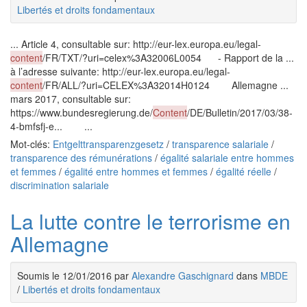
Libertés et droits fondamentaux
... Article 4, consultable sur: http://eur-lex.europa.eu/legal-
content
/FR/TXT/?uri=celex%3A32006L0054 - Rapport de la ...
à l’adresse suivante: http://eur-lex.europa.eu/legal-
content
/FR/ALL/?uri=CELEX%3A32014H0124 Allemagne ...
mars 2017, consultable sur:
https://www.bundesregierung.de/
Content
/DE/Bulletin/2017/03/38-
4-bmfsfj-e... ...
Mot-clés:
Entgelttransparenzgesetz
/
transparence salariale
/
transparence des rémunérations
/
égalité salariale entre hommes
et femmes
/
égalité entre hommes et femmes
/
égalité réelle
/
discrimination salariale
La lutte contre le terrorisme en
Allemagne
Soumis le 12/01/2016 par
Alexandre Gaschignard
dans
MBDE
/
Libertés et droits fondamentaux