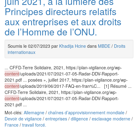
juin 2021, à la lumière des
Principes directeurs relatifs
aux entreprises et aux droits
de l’Homme de l’ONU.
Soumis le 02/07/2023 par
Khadija Hcine
dans
MBDE
/
Droits
internationaux
... CFFD-Terre Solidaire, 2021, https://plan-vigilance.org/wp-
content
/uploads/2021/07/2021-07-05-Radar-DDV-Rapport-
2021.pdf ... posées », juillet 2017, https://plan-vigilance.org/wp-
content
/uploads/2019/06/2017-FAQ-en-fran%C... [1] Résumé ...
CFFD-Terre Solidaire, 2021, https://plan-vigilance.org/wp-
content
/uploads/2021/07/2021-07-05-Radar-DDV-Rapport-
2021.pdf ...
Mot-clés:
Allemagne
/
chaînes d’approvisionnement mondiale
/
Devoir de vigilance
/
entreprises
/
diligence
/
esclavage moderne
/
France
/
travail forcé.