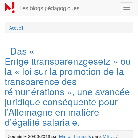
Aller
Les blogs pédagogiques
Toggl
au
navig
contenu
principal
Accueil
Das «
Entgelttransparenzgesetz » ou
la « loi sur la promotion de la
transparence des
rémunérations », une avancée
juridique conséquente pour
l’Allemagne en matière
d’égalité salariale.
Soumis le 20/03/2018 par
Manon Francois
dans
MBDE
/