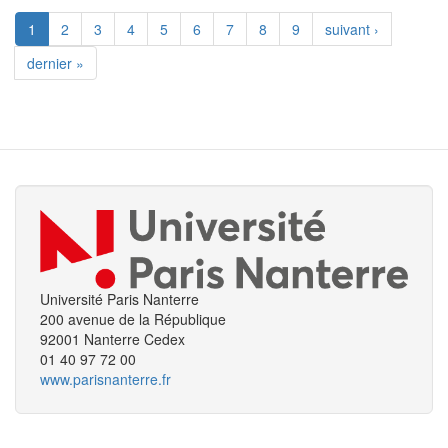
1
2
3
4
5
6
7
8
9
suivant ›
dernier »
Université Paris Nanterre
200 avenue de la République
92001 Nanterre Cedex
01 40 97 72 00
www.parisnanterre.fr