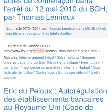
actes de contrefaçon dans
l'arrêt du 12 mai 2010 du BGH,
par Thomas Lemieux
Soumis le 07/04/2011 par
Thomas Lemieux
dans
MBDE
/
Droit
des biens et des propriétés intellectuelles
... au début de l’année 2011 (
http://www.ifpi.org/
content
/section_resources/dmr2011.html ). ...
Mot-clés:
téléchargement illégal
/
Störerhaftung
/
Sommer
unseres Leben
/
propriété littéraire et artistique
/
Peer to peer
/
pair à pair
/
négligence caractérisée
/
internet
/
Hadopi
/
Cour
fédérale de justice
/
Contrefaçon
/
Bundesgerichtshof
/
arrêt
/
abonné
Eric du Peloux : Autorégulation
des établissements bancaires
au Royaume-Uni (Code de