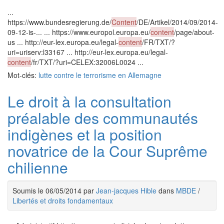
...
https://www.bundesregierung.de/
Content
/DE/Artikel/2014/09/2014-
09-12-is-... ... https://www.europol.europa.eu/
content
/page/about-
us ... http://eur-lex.europa.eu/legal-
content
/FR/TXT/?
uri=uriserv:l33167 ... http://eur-lex.europa.eu/legal-
content
/fr/TXT/?uri=CELEX:32006L0024 ...
Mot-clés:
lutte contre le terrorisme en Allemagne
Le droit à la consultation
préalable des communautés
indigènes et la position
novatrice de la Cour Suprême
chilienne
Soumis le 06/05/2014 par
Jean-jacques Hible
dans
MBDE
/
Libertés et droits fondamentaux