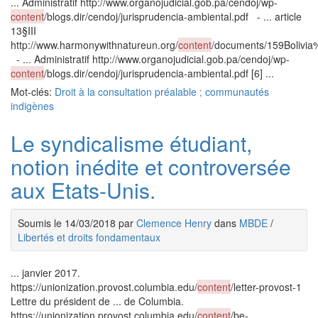
... Administratif http://www.organojudicial.gob.pa/cendoj/wp-
content
/blogs.dir/cendoj/jurisprudencia-ambiental.pdf - ... article
13§III
http://www.harmonywithnatureun.org/
content
/documents/159Bolivia
- ... Administratif http://www.organojudicial.gob.pa/cendoj/wp-
content
/blogs.dir/cendoj/jurisprudencia-ambiental.pdf [6] ...
Mot-clés:
Droit à la consultation préalable ; communautés
indigènes
Le syndicalisme étudiant,
notion inédite et controversée
aux Etats-Unis.
Soumis le 14/03/2018 par
Clemence Henry
dans
MBDE
/
Libertés et droits fondamentaux
... janvier 2017.
https://unionization.provost.columbia.edu/
content
/letter-provost-1
Lettre du président de ... de Columbia.
https://unionization.provost.columbia.edu/
content
/be-