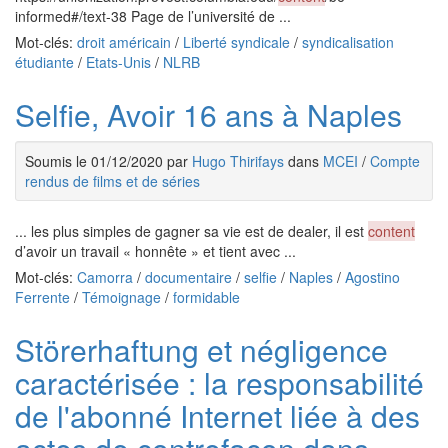
informed#/text-38 Page de l’université de ...
Mot-clés:
droit américain
/
Liberté syndicale
/
syndicalisation
étudiante
/
Etats-Unis
/
NLRB
Selfie, Avoir 16 ans à Naples
Soumis le 01/12/2020 par
Hugo Thirifays
dans
MCEI
/
Compte
rendus de films et de séries
... les plus simples de gagner sa vie est de dealer, il est
content
d’avoir un travail « honnête » et tient avec ...
Mot-clés:
Camorra
/
documentaire
/
selfie
/
Naples
/
Agostino
Ferrente
/
Témoignage
/
formidable
Störerhaftung et négligence
caractérisée : la responsabilité
de l'abonné Internet liée à des