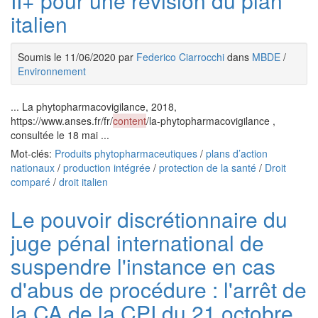
II+ pour une révision du plan
italien
Soumis le 11/06/2020 par
Federico Ciarrocchi
dans
MBDE
/
Environnement
... La phytopharmacovigilance, 2018,
https://www.anses.fr/fr/
content
/la-phytopharmacovigilance ,
consultée le 18 mai ...
Mot-clés:
Produits phytopharmaceutiques
/
plans d’action
nationaux
/
production intégrée
/
protection de la santé
/
Droit
comparé
/
droit italien
Le pouvoir discrétionnaire du
juge pénal international de
suspendre l'instance en cas
d'abus de procédure : l'arrêt de
la CA de la CPI du 21 octobre