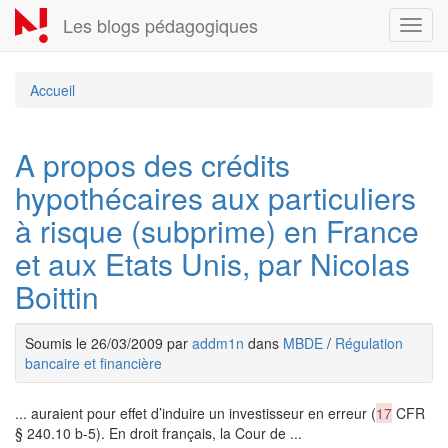
Aller
Les blogs pédagogiques
Toggl
au
navig
contenu
principal
Accueil
A propos des crédits
hypothécaires aux particuliers
à risque (subprime) en France
et aux Etats Unis, par Nicolas
Boittin
Soumis le 26/03/2009 par
addm1n
dans
MBDE
/
Régulation
bancaire et financière
... auraient pour effet d’induire un investisseur en erreur (
17
CFR
§ 240.10 b-5). En droit français, la Cour de ...