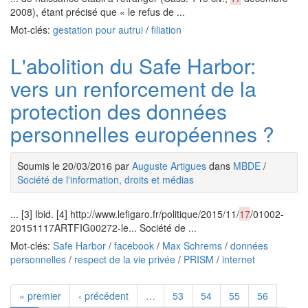
2008), étant précisé que « le refus de ...
Mot-clés:
gestation pour autrui
/
filiation
L'abolition du Safe Harbor:
vers un renforcement de la
protection des données
personnelles européennes ?
Soumis le 20/03/2016 par
Auguste Artigues
dans
MBDE
/
Société de l'information, droits et médias
... [3] Ibid. [4] http://www.lefigaro.fr/politique/2015/11/
17
/01002-
20151117ARTFIG00272-le... Société de ...
Mot-clés:
Safe Harbor
/
facebook
/
Max Schrems
/
données
personnelles
/
respect de la vie privée
/
PRISM
/
internet
« premier
‹ précédent
…
53
54
55
56