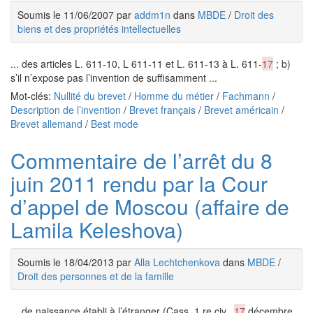
Soumis le 11/06/2007 par
addm1n
dans
MBDE
/
Droit des
biens et des propriétés intellectuelles
... des articles L. 611-10, L 611-11 et L. 611-13 à L. 611-
17
; b)
s’il n’expose pas l’invention de suffisamment ...
Mot-clés:
Nullité du brevet
/
Homme du métier
/
Fachmann
/
Description de l’invention
/
Brevet français
/
Brevet américain
/
Brevet allemand
/
Best mode
Commentaire de l’arrêt du 8
juin 2011 rendu par la Cour
d’appel de Moscou (affaire de
Lamila Keleshova)
Soumis le 18/04/2013 par
Alla Lechtchenkova
dans
MBDE
/
Droit des personnes et de la famille
... de naissance établi à l’étranger (Cass. 1 re civ.,
17
décembre