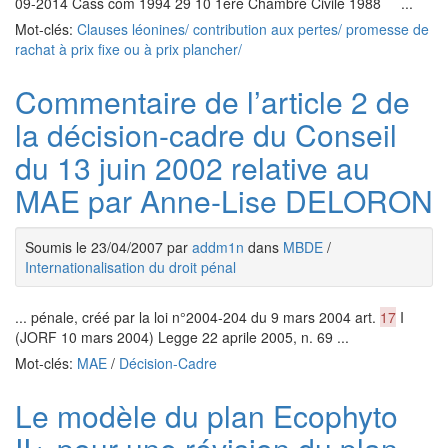
09-2014 Cass com 1994 29 10 1ere Chambre Civile 1988 ...
Mot-clés:
Clauses léonines/ contribution aux pertes/ promesse de
rachat à prix fixe ou à prix plancher/
Commentaire de l’article 2 de
la décision-cadre du Conseil
du 13 juin 2002 relative au
MAE par Anne-Lise DELORON
Soumis le 23/04/2007 par
addm1n
dans
MBDE
/
Internationalisation du droit pénal
... pénale, créé par la loi n°2004-204 du 9 mars 2004 art.
17
I
(JORF 10 mars 2004) Legge 22 aprile 2005, n. 69 ...
Mot-clés:
MAE
/
Décision-Cadre
Le modèle du plan Ecophyto