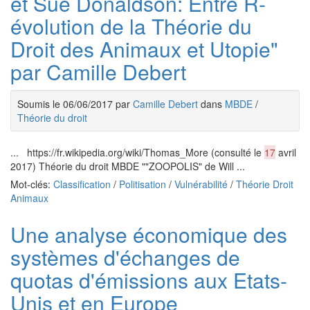
et Sue Donaldson: Entre R-
évolution de la Théorie du
Droit des Animaux et Utopie"
par Camille Debert
Soumis le 06/06/2017 par
Camille Debert
dans
MBDE
/
Théorie du droit
... https://fr.wikipedia.org/wiki/Thomas_More (consulté le
17
avril
2017) Théorie du droit MBDE ""ZOOPOLIS" de Will ...
Mot-clés:
Classification
/
Politisation
/
Vulnérabilité
/
Théorie Droit
Animaux
Une analyse économique des
systèmes d'échanges de
quotas d'émissions aux Etats-
Unis et en Europe